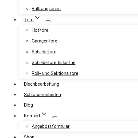
Ballfangzäune
Tore
Hoftore
Garagentore
Schiebetore
Schiebetore Industrie
Roll- und Sektionaltore
Blechbearbeitung
Schlosserarbeiten
Blog
Kontakt
Angebotsformular
Shop