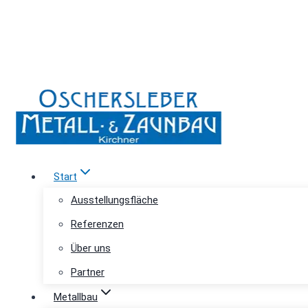
Zum
Inhalt
03949 501712
0172 31488
springen
Start
Ausstellungsfläche
Referenzen
Über uns
Partner
Metallbau